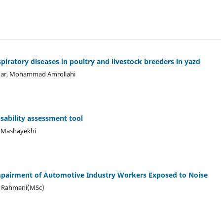
piratory diseases in poultry and livestock breeders in yazd
rgar, Mohammad Amrollahi
 usability assessment tool
sa Mashayekhi
pairment of Automotive Industry Workers Exposed to Noise
m Rahmani(MSc)