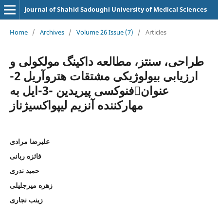
Journal of Shahid Sadoughi University of Medical Sciences
Home
/
Archives
/
Volume 26 Issue (7)
/
Articles
طراحی، سنتز، مطالعه داکینگ مولکولی و
ارزیابی بیولوژیکی مشتقات هتروآریل 2-
فنوکسی پیریدین -3-ایل بهعنوان
مهارکننده آنزیم لیپواکسیژناز
علیرضا مرادی
فائزه ربانی
حمید ندری
زهره میرجلیلی
زینب نجاری