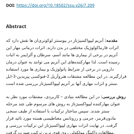
DOI:
https://doi.org/10.18502/ssu.v26i7.209
Abstract
مقدمه:
آنزیم لیپواکسیژناز در بیوسنتز لوکوتری‌ان ها نقش دارد که
اثرات فارماکولوژیک مختلفی در بدن دارند. اثرات درمانی مهار این
آنزیم در برخی از بیماری ها مانند آسم، سرطان و آلزایمر به اثبات
رسیده است. لذا مهارکننده‌های این آنزیم می توانند به عنوان درمان
دارویی در برخی از شرایط پاتولوژیک و بیماری ها مورد استفاده
قرارگیرند. در این مطالعه مشتقات هتروآریل 2-فنوکسی پیریدین-3-ایل
سنتز و اثرات مهاری آنها بر آنزیم لیپواکسیژناز بررسی شده است.
روش بررسی:
در این مطالعه بنیادی – کاربردی، مشتقات مورد نظر به
عنوان مهارکننده لیپواکسیژناژ به روش های مرسوم طی چند مرحله
سنتز شدند. سپس ساختار ترکیبات با استفاده از طیف سنجی
مادون‌قرمز، جرمی و رزونانس مغناطیسی هسته مورد تائید قرار
گرفت. در نهایت اثرات مهاری لیپواکسیژناز این ترکیبات بررسی و
مطالعات داکینگ مولکولی روی قوی ترین ترکیب صورت گرفت.