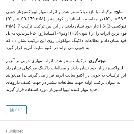
نتایج:
ترکیبات با بازده بالا سنتز شده و اثرات مهار لیپواکسیژناز خوبی
= 58.5
=100-179 mM) در مقایسه با استاندارد کوئرستین (IC
(IC
50
50
mM) از خود نشان دادند. در این بین ترکیب ترکیب 7a ( 5-(2-فنوكسي
پيريدين-3-ايل)-1و3و4- اكساديازول-2(H3)-تيون ) قوی‌ترین اثرات را از
خود نشان داد و مطالعات داکینگ مولکولی روی این ترکیب نشان داد که
به خوبی می تواند در اکتیو سایت آنزیم قرار گیرد.
نتیجه‌گیری:
ترکیبات سنتز شده اثرات مهاری خوبی بر آنزیم
لیپواکسیژناز از خود نشان دادند و مطالعات داکینگ مولکولی نشان داد
این ترکیبات به خوبی در اکتیو سایت آنزیم قرار می گیرند. لذا می‌توانند
به عنوان ترکیب اولیه جهت مطالعات بیشتر در جهت کشف داروهای
جدید مهار کننده لیپواکسیژناز مورد استفاده قرار گیرند.
PDF
Published