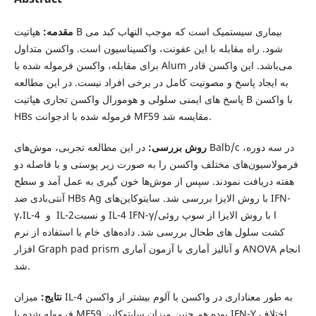
مقدمه:
هپاتیت B بیماری سیستمیک است که موجب التهاب کبد می
شود. راه مقابله با این عفونت، واکسیناسیون است. واکسن متداول
برای مقابله، واکسن فرموله شده با Alum می‌باشد. این واکسن قادر
به ایجاد پاسخ و مصونیت کامل در برخی افراد نیست. در این مطالعه
پاسخ های ایمنی سلولی و هومورال واکسن تجاری هپاتیت B با واکسن
HBs فرموله شده با ادجوانت MF59 مقایسه شد.
روش بررسی:
در این مطالعه تجربی، موش‌های Balb/c در سه دوره،
فرمولاسیون‌های مختلف واکسن را به صورت زیر پوستی و با فاصله دو
هفته دریافت نمودند. سپس از موش‌ها خون گیری به عمل آمد و سطح
آنتی‌بادی ضد HBs Ag با روش الایزا بررسی شد. سایتوکاین‌های IFN-
γ،IL-4 و IL-2و نسبت IL-4 IFN-γ/ا با روش الایزا از سوپ روئی
کشت سلول های طحال بررسی شد. داده‌های خام با استفاده از نرم
افزار Graph pad prism و آنالیز آماری با آزمون آماری ANOVA انجام
شد.
نتایج:
میزان IL-4 به طور معناداری در واکسن با آلوم بیشتر از واکسن
فرموله شده با MF59 بوده هم چنین میزان سایتوکاین IFN-Y اختلاف