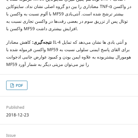
معناداری را بین دو گروه اصلی نشان نداد. سایتوکاین TNF-α در واکسن
با آلوم نسبت به واکسن با MF59 بیشتر ترشح شده است. آنتی‌بادی
توتال پس از تزریق سوم در بعضی رقت‌ها در واکسن تجاری نسبت به
واکسن با MF59 افزایش بیشتری داشت.
نتیجه‌گیری:
کاهش معنادار IL-4 و آنتی بادی ها نشان می‌دهد که تمایل
واکسن فرموله شده با MF59 برای القای پاسخ ایمنی سلولی نسبت به
هومورال بیشتربوده به علاوه ایمن بودن و کمبود عوارض جانبی ادجوانت
MF59 را نیز می‌توان مزیتی دیگر به شمار آورد
PDF
Published
2018-12-23
Issue