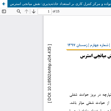
نواده و مرکز کنترل کاری بر استعداد حادثه‌پذیری: نقش میانجی استرس